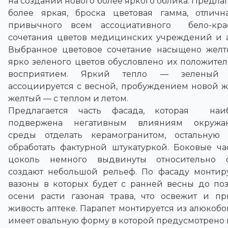
на создании нового более яркого облика. Предла
более яркая, броска цветовая гамма, отличн
привычного всем ассоциативного бело-кра
сочетания цветов медицинских учреждений и а
Выбранное цветовое сочетание насыщено желт
ярко зеленого цветов обусловлено их положите
восприятием. Яркий тепло — зеленый 
ассоциируется с весной, пробуждением новой ж
желтый — с теплом и летом.
Предлагается часть фасада, которая наи
подвержена негативным влияниям окружа
среды отделать керамогранитом, остальную 
обработать фактурной штукатуркой. Боковые ча
цоколь немного выдвинуты относительно 
создают небольшой рельеф. По фасаду монтир
вазоны в которых будет с ранней весны до по
осени расти газоная трава, что освежит и пр
живость аптеке. Парапет монтируется из алюкобо
имеет овальную форму в которой предусмотрено 