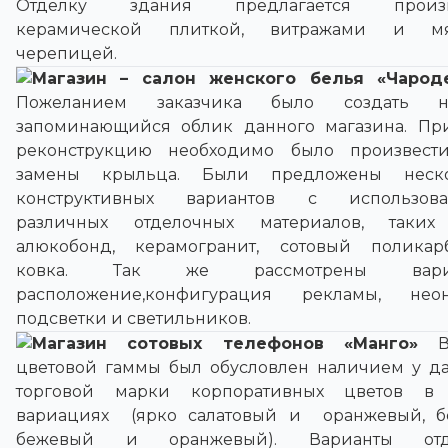
Отделку здания предлагается произв
керамической плиткой, витражами и мя
черепицей.
Магазин – салон женского белья «Чарод
Пожеланием заказчика было создать н
запоминающийся облик данного магазина. Пр
реконструкцию необходимо было произвест
замены крыльца. Были предложены неско
конструктивных вариантов с использова
различных отделочных материалов, таки
алюкобонд, керамогранит, сотовый поликарб
ковка. Так же рассмотрены вари
расположение,конфигурация рекламы, нео
подсветки и светильников.
Магазин сотовых телефонов «Манго»
цветовой гаммы был обусловлен наличием у д
торговой марки корпоративных цветов в
вариациях (ярко салатовый и оранжевый, б
бежевый и оранжевый). Варианты отд